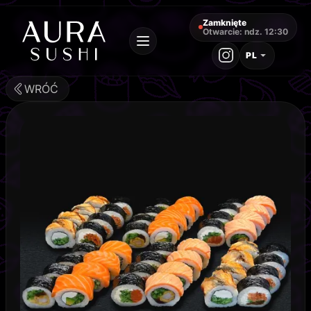
Zamknięte
Otwarcie: ndz. 12:30
PL
WRÓĆ