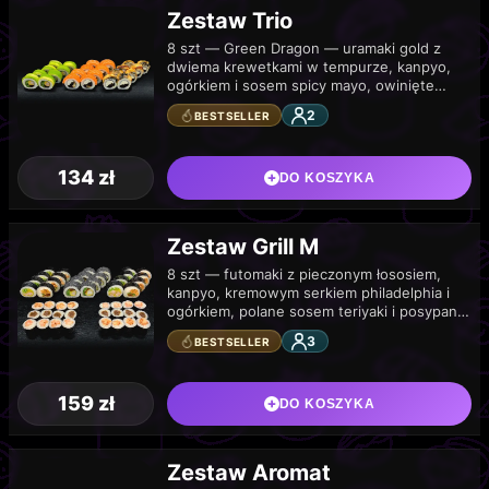
Zestaw Trio
8 szt — Green Dragon — uramaki gold z
dwiema krewetkami w tempurze, kanpyo,
ogórkiem i sosem spicy mayo, owinięte
awokado. 8 szt — Red Dragon…
2
BESTSELLER
134
zł
DO KOSZYKA
Zestaw Grill M
8 szt — futomaki z pieczonym łososiem,
kanpyo, kremowym serkiem philadelphia i
ogórkiem, polane sosem teriyaki i posypane
białym sezamem. 8 szt — california z
3
BESTSELLER
dwiema…
159
zł
DO KOSZYKA
Zestaw Aromat