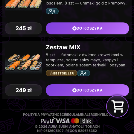
łososiem. 8 szt — uramaki gold z kremowym
serkiem philadelphia i ogórkiem, owinięte…
4
245
zł
DO KOSZYKA
Zestaw MIX
8 szt — futomaki z dwiema krewetkami w
tempurze, sosem spicy mayo, kanpyo i
ogórkiem, polane sosem teriyaki i posypane
białym sezamem. 8 szt — uramaki…
4
BESTSELLER
249
zł
DO KOSZYKA
POLITYKA PRYWATNOŚCI
REGULAMIN
ALERGENY
BLOG
© 2026 AURA SUSHI ANATOLII TOKACH
NIP 9512605107 REGON 529675352