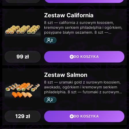
Zestaw California
8 szt — california z surowym łososiem,
kremowym serkiem philadelphia i ogórkiem,
posypane białym sezamem. 8 szt —
california z pieczonym łososiem, kremowym
2
serkiem philadelphia, kanpyo…
99
zł
DO KOSZYKA
Zestaw Salmon
8 szt — uramaki gold z surowym łososiem,
awokado, ogórkiem i kremowym serkiem
philadelphia. 8 szt — futomaki z surowym
łososiem, kremowym serkiem philadelphia i
2
ogórkiem.…
129
zł
DO KOSZYKA