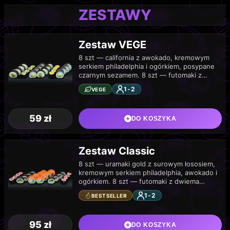
ZESTAWY
Zestaw VEGE
8 szt — california z awokado, kremowym
serkiem philadelphia i ogórkiem, posypane
czarnym sezamem. 8 szt — futomaki z
kremowym serkiem philadelphia, kanpyo,
1-2
VEGE
ogórkiem i oshinko.…
59
zł
DO KOSZYKA
Zestaw Classic
8 szt — uramaki gold z surowym łososiem,
kremowym serkiem philadelphia, awokado i
ogórkiem. 8 szt — futomaki z dwiema
krewetkami w tempurze, sosem spicy mayo,
1-2
BESTSELLER
…
95
zł
DO KOSZYKA