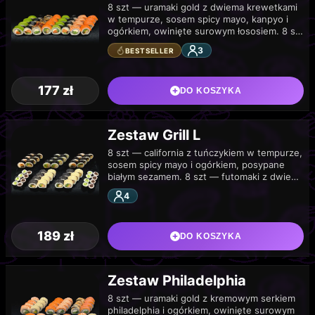
8 szt — uramaki gold z dwiema krewetkami
w tempurze, sosem spicy mayo, kanpyo i
ogórkiem, owinięte surowym łososiem. 8 szt
— futomaki z kanpyo, ogórkiem,…
3
BESTSELLER
177
zł
DO KOSZYKA
Zestaw Grill L
8 szt — california z tuńczykiem w tempurze,
sosem spicy mayo i ogórkiem, posypane
białym sezamem. 8 szt — futomaki z dwiema
krewetkami w tempurze, sosem…
4
189
zł
DO KOSZYKA
Zestaw Philadelphia
8 szt — uramaki gold z kremowym serkiem
philadelphia i ogórkiem, owinięte surowym