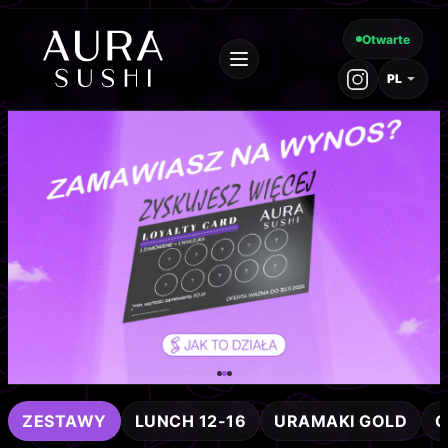
Otwarte
PL
ZESTAWY
LUNCH 12-16
URAMAKI GOLD
C